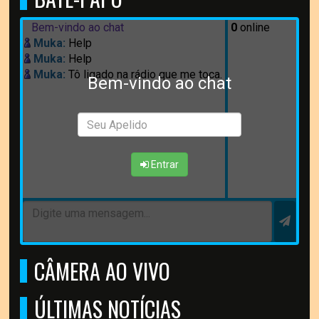
Bem-vindo ao chat
0
online
Muka:
Help
Muka:
Help
Muka:
Tô ligado na rádio que me toca.
Bem-vindo ao chat
Entrar
CÂMERA AO VIVO
ÚLTIMAS NOTÍCIAS